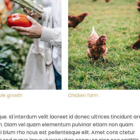
ble growth
Chicken farm
 Id interdum velit laoreet id donec ultrices tincidunt ar
dum. Diam vel quam elementum pulvinar etiam non quam
i blum rho ncus est pellentesque elit. Amet cons ctetur