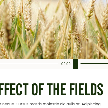
Use
00:00
Up/Down
Arrow
keys
FFECT OF THE FIELDS
to
increase
or
 neque. Cursus mattis molestie aic aulis at. Adipiscing
decrease