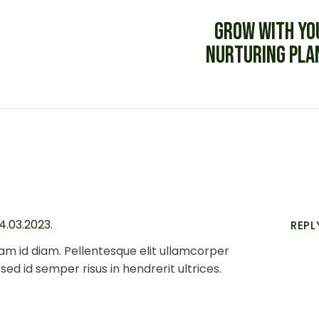
GROW WITH YO
NURTURING PLA
4.03.2023.
REPL
am id diam. Pellentesque elit ullamcorper
 sed id semper risus in hendrerit ultrices.