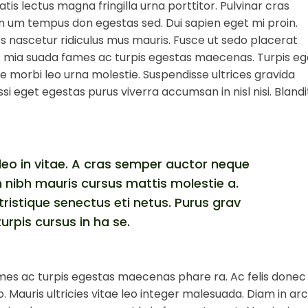
tis lectus magna fringilla urna porttitor. Pulvinar cras
volume.
n um tempus don egestas sed. Dui sapien eget mi proin.
s nascetur ridiculus mus mauris. Fusce ut sedo placerat
 et mia suada fames ac turpis egestas maecenas. Turpis e
 morbi leo urna molestie. Suspendisse ultrices gravida
i eget egestas purus viverra accumsan in nisl nisi. Blandi
leo in vitae. A cras semper auctor neque
in nibh mauris cursus mattis molestie a.
ristique senectus eti netus. Purus grav
turpis cursus in ha se.
 Fames ac turpis egestas maecenas phare ra. Ac felis donec
Mauris ultricies vitae leo integer malesuada. Diam in ar