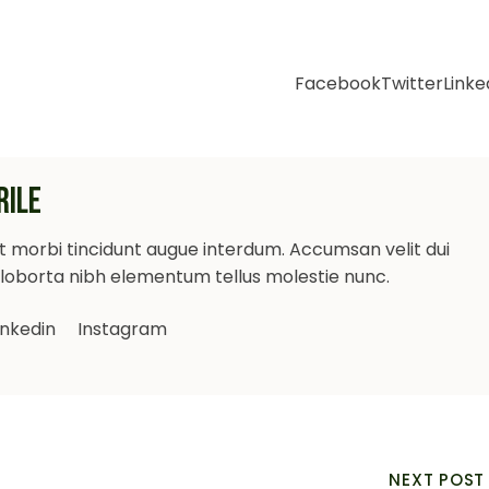
Facebook
Twitter
Linke
RILE
ut morbi tincidunt augue interdum. Accumsan velit dui
a loborta nibh elementum tellus molestie nunc.
inkedin
Instagram
NEXT POST