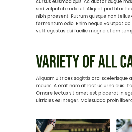
cursus euismod quis. Ac auctor augue mau
sed vulputate odio ut. Aliquet porttitor l
nibh praesent. Rutrum quisque non tellus o
fermentum odio. Enim neque volutpat ac tin
velit egestas dui facilie magna etiam temp
VARIETY OF ALL C
Aliquam ultrices sagittis orci scelerisque
mauris. A erat nam at lect us urna duis. Tel
Ornare lectus sit amet est placerat in ege
ultricies es integer. Malesuada proin lib