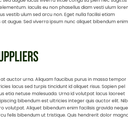
unc sed augue lacus viverra vitae congu sa pien nec sagittis
lementum. Iaculis eu non phasellus diam vesti ulum lor
vestib ulum sed arcu non. Eget nulla facilisi etiam
us at augue. Sed viverra ipsum nunc aliquet bibendum enim
UPPLIERS
tor at auctor urna. Aliquam faucibus purus in massa tempor
ricies lacus sed turpis tincidunt id aliquet risus. Sapien pel
us etia netuse malesuada. Urna id volutpat lacus laoreet
piscing bibendum est ultricies integer quis auctor elit. Ni
ro volutpat. Aliquet bibendum enim facilisis gravida neque
rcu felis bibendum ut tristique. Quis hendrerit dolor magn