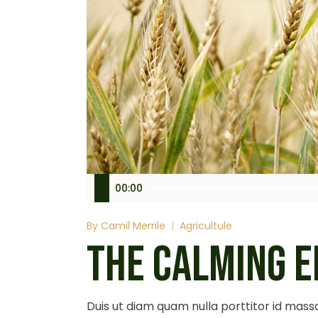
Audio
00:00
Player
By
Camil Merrile
Agricultule
THE CALMING E
Duis ut diam quam nulla porttitor id massa