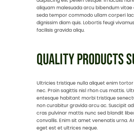
adipiscing elit pellen tesque. In iaculis n
aliquam malesuada arcu bibendum vitae e
seda tempor commodo ullam corperi lacus 
dignissim diam quis. Lobortis feugi vivam
facilisis gravida aliqu.
QUALITY PRODUCTS S
Ultricies tristique nulla aliquet enim tor
nec. Proin sagittis nisl rhon cus mattis. Ult
entesque habitant morbi tristique senect
non curabitur gravida arcu ac. Suscipit adi
cras pulvinar mattis nunc sed blandit libe
convallis. Enim sit amet venenatis urna. A
eget est et ultrices neque.