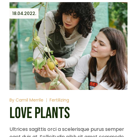
18.04.2022.
By
Camil Merrile
Fertilizing
LOVE PLANTS
Ultrices sagittis orci a scelerisque purus semper
eget duis at. Sollicitudin nibh sit amet commodo